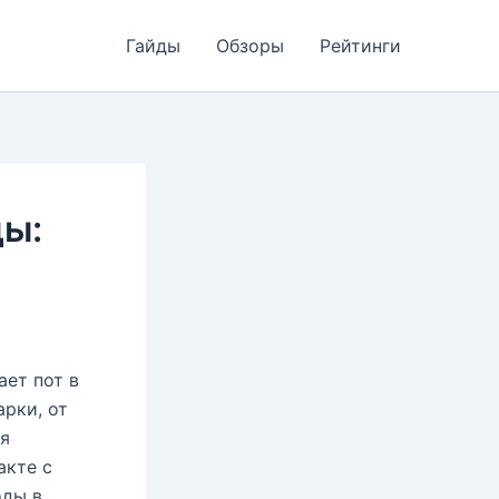
Гайды
Обзоры
Рейтинги
ды:
ет пот в
арки, от
ля
акте с
оды в