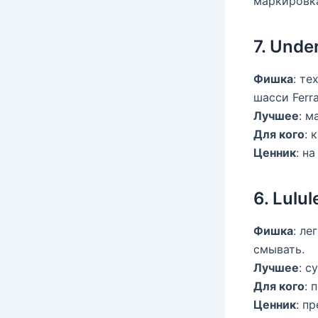
маркировка
7. Unde
Фишка
: те
шасси Ferra
Лучшее
: 
Для кого
: 
Ценник
: н
6. Lulu
Фишка
: ле
смывать.
Лучшее
: с
Для кого
: 
Ценник
: п