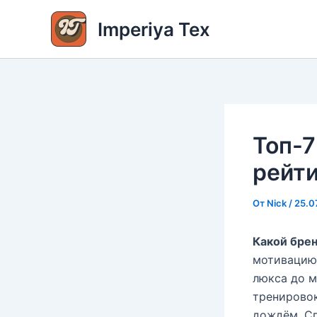
Перейти
Imperiya Tex
к
содержимому
Топ-7
рейти
От
Nick
/
25.0
Какой бре
мотивацию,
люкса до м
тренировок
дождём. Сп