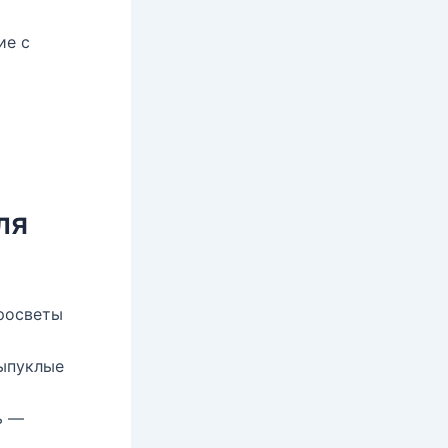
ие с
ля
просветы
выпуклые
ь —