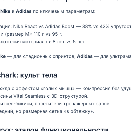
Nike и Adidas
по ключевым параметрам:
ция: Nike React vs Adidas Boost — 38% vs 42% упругост
 (размер M): 110 г vs 95 г.
ложения материалов: 8 лет vs 5 лет.
ike
— для стадионных спринтов,
Adidas
— для ультрама
hark: культ тела
дежда с эффектом «голых мышц» — компрессия без уду
осины Vital Seamless с 3D-структурой.
фитнес-бикини, посетители тренажёрных залов.
редний, но размерная сетка «в обтяжку».
teryx: эталон функциональности