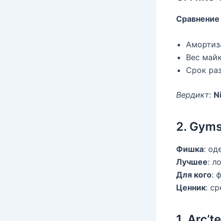
Сравнение 
Амортиза
Вес майки
Срок раз
Вердикт
:
N
2. Gyms
Фишка
: о
Лучшее
: л
Для кого
: 
Ценник
: с
1. Arc’