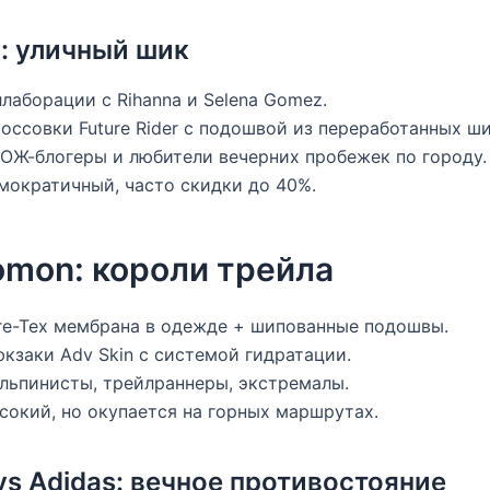
a: уличный шик
ллаборации с Rihanna и Selena Gomez.
россовки Future Rider с подошвой из переработанных ши
ЗОЖ-блогеры и любители вечерних пробежек по городу.
емократичный, часто скидки до 40%.
lomon: короли трейла
ore-Tex мембрана в одежде + шипованные подошвы.
юкзаки Adv Skin с системой гидратации.
альпинисты, трейлраннеры, экстремалы.
ысокий, но окупается на горных маршрутах.
 vs Adidas: вечное противостояние