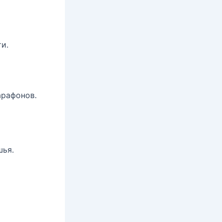
и.
рафонов.
шья.