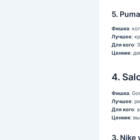
5. Pum
Фишка
: ко
Лучшее
: к
Для кого
: 
Ценник
: д
4. Sa
Фишка
: G
Лучшее
: р
Для кого
: 
Ценник
: в
3. Nike