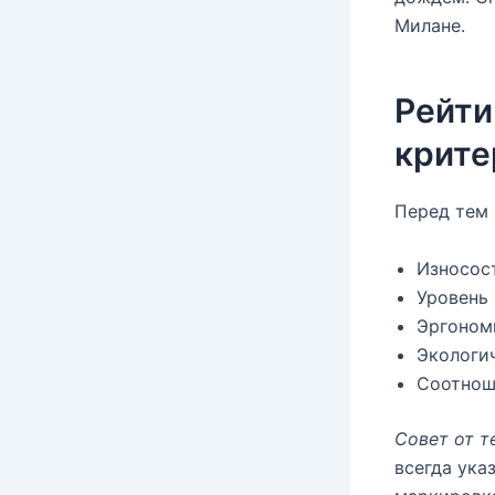
Милане.
Рейти
крите
Перед тем 
Износос
Уровень 
Эргоном
Экологи
Соотнош
Совет от т
всегда ука