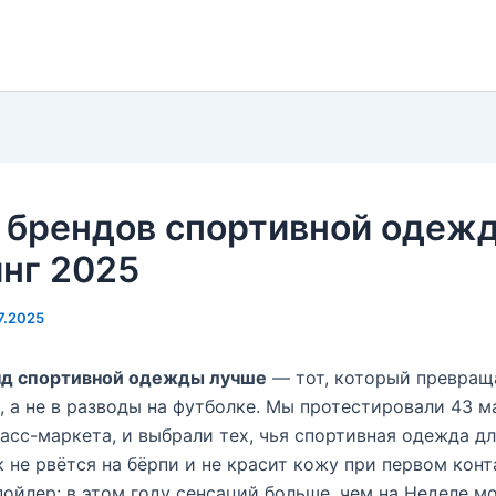
 брендов спортивной одеж
нг 2025
7.2025
нд спортивной одежды лучше
— тот, который превраща
 а не в разводы на футболке. Мы протестировали 43 м
асс-маркета, и выбрали тех, чья спортивная одежда д
 не рвётся на бёрпи и не красит кожу при первом конт
ойлер: в этом году сенсаций больше, чем на Неделе м