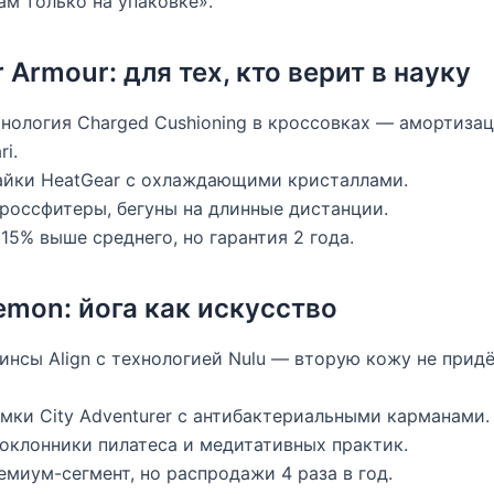
м только на упаковке».
r Armour: для тех, кто верит в науку
хнология Charged Cushioning в кроссовках — амортизац
ri.
майки HeatGear с охлаждающими кристаллами.
кроссфитеры, бегуны на длинные дистанции.
а 15% выше среднего, но гарантия 2 года.
lemon: йога как искусство
гинсы Align с технологией Nulu — вторую кожу не прид
умки City Adventurer с антибактериальными карманами.
поклонники пилатеса и медитативных практик.
ремиум-сегмент, но распродажи 4 раза в год.