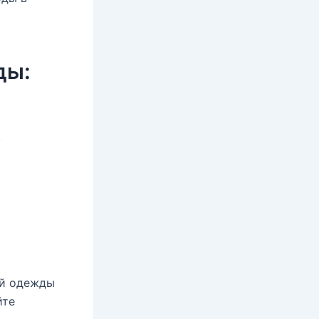
ды:
:
ой одежды
йте