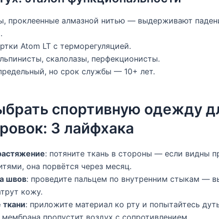
вы, проклеенные алмазной нитью — выдерживают паден
.
уртки Atom LT с терморегуляцией.
альпинисты, скалолазы, перфекционисты.
апредельный, но срок службы — 10+ лет.
ыбрать спортивную одежду д
ровок: 3 лайфхака
 растяжение
: потяните ткань в стороны — если видны 
тями, она порвётся через месяц.
а швов
: проведите пальцем по внутренним стыкам — 
трут кожу.
 ткани
: приложите материал ко рту и попытайтесь дут
 мембрана пропустит воздух с сопротивлением.