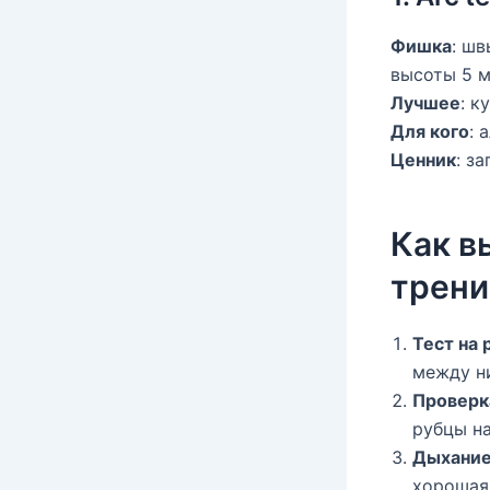
Фишка
: ш
высоты 5 м
Лучшее
: к
Для кого
: 
Ценник
: з
Как в
трени
Тест на
между ни
Проверк
рубцы на
Дыхание
хорошая